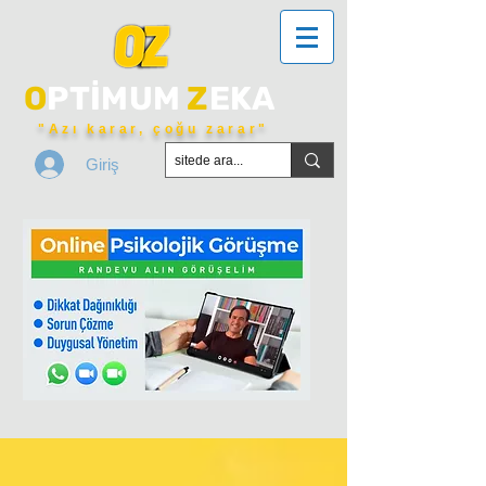
O
PTİMUM
Z
EKA
"Azı karar, çoğu zarar"
Giriş