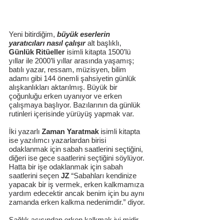
Yeni bitirdiğim, 
büyük eserlerin 
yaratıcıları nasıl çalışır
 alt başlıklı, 
Günlük Ritüeller
 isimli kitapta 1500’lü 
yıllar ile 2000’li yıllar arasında yaşamış; 
batılı yazar, ressam, müzisyen, bilim 
adamı gibi 144 önemli şahsiyetin günlük 
alışkanlıkları aktarılmış. Büyük bir 
çoğunluğu erken uyanıyor ve erken 
çalışmaya başlıyor. Bazılarının da günlük 
rutinleri içerisinde yürüyüş yapmak var. 
İki yazarlı 
Zaman Yaratmak
 isimli kitapta 
ise yazılımcı yazarlardan birisi 
odaklanmak için sabah saatlerini seçtiğini, 
diğeri ise gece saatlerini seçtiğini söylüyor. 
Hatta bir işe odaklanmak için sabah 
saatlerini seçen 
JZ
 “Sabahları kendinize 
yapacak bir iş vermek, erken kalkmamıza 
yardım edecektir ancak benim için bu aynı 
zamanda erken kalkma nedenimdir.” diyor. 
Sağlık açısından erken kalkmak iyi midir 