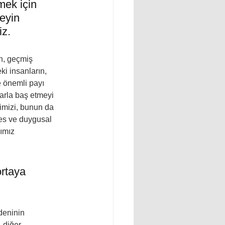
ek için 
eyin 
iz.
in, geçmiş 
ki insanların, 
e önemli payı 
arla baş etmeyi 
ğimizi, bunun da 
tres ve duygusal 
ımız 
rtaya 
deninin 
 diğer 