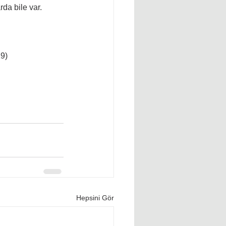
rda bile var.
19)
Hepsini Gör