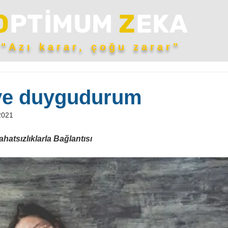
O
PTİMUM
Z
EKA
"Azı karar, çoğu zarar"
r ve duygudurum
2021
ahatsızlıklarla Bağlantısı