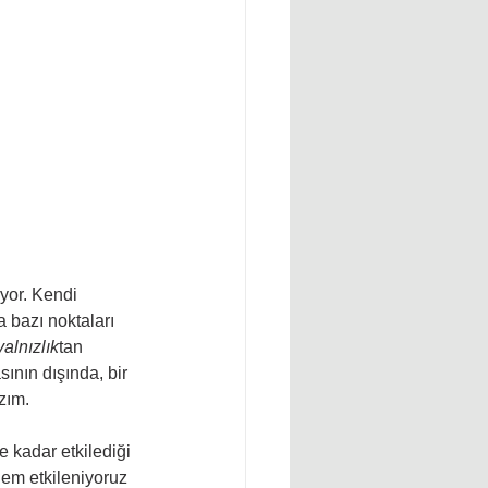
yor. Kendi 
bazı noktaları 
yalnızlık
tan 
sının dışında, bir 
zım. 
e kadar etkilediği 
em etkileniyoruz 