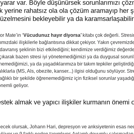
arar var. Böyle düşünürsek sorunlarımızı çözm
 yerine rahatsız ola ola çözüm aramayıp her ş
üzelmesini bekleyebilir ya da karamsarlaşabilir
r Mate’in ‘
Vücudunuz hayır diyorsa’ 
kitabı çok değerli. Stres
mızdaki ilişkilerle bağlantısına dikkat çekiyor. Yakın çevremizde
 davranış şeklinin bizi etkilediğini; kendimize verdiğimiz değerd
ıkarak bazen stresi iyi yönetemediğimizi ya da duygusal sorunl
enemediğimizi, ya da yaşadıklarımıza bir takım tepkiler geliştirdi
alıklarla (MS, Als, obezite, kanser...) ilgisi olduğunu söylüyor. S
ğlıklı bir şekilde öğrenemediğimiz için fiziksel sorunlar yaşadığ
emli geliyor. 
tek almak ve yapıcı ilişkiler kurmanın önemi o
necek olursak, Johann Hari, depresyon ve anksiyetenin esas ne
lüyor ve 9 farklı neden tanımlıyor: Anlamlı doyumlu çalışmadan,