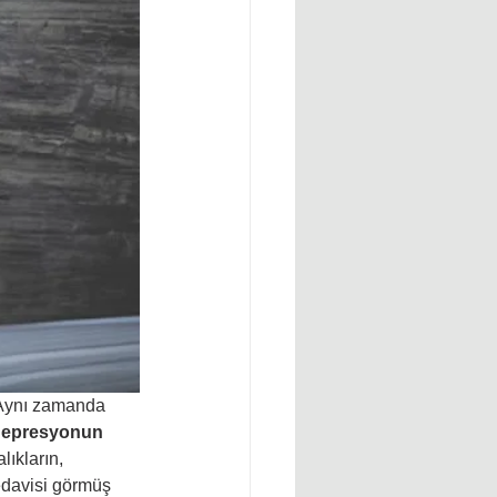
 Aynı zamanda 
epresyonun 
lıkların, 
tedavisi görmüş 