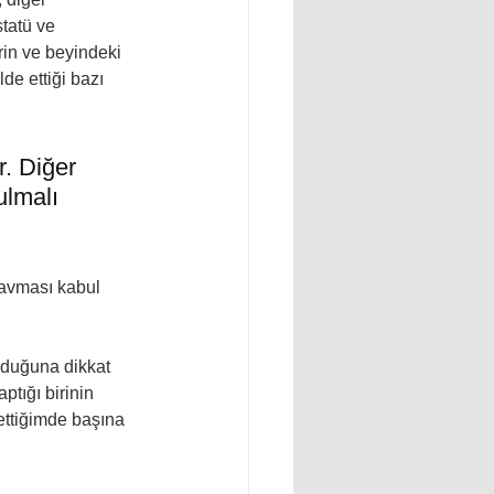
tatü ve 
in ve beyindeki 
de ettiği bazı 
. Diğer 
ulmalı 
avması kabul 
lduğuna dikkat 
ptığı birinin 
settiğimde başına 