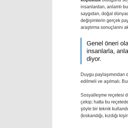
insanlardan, anlamlı b
saygıdan, doğal dünyad
değişimlerin gerçek payı
araştırma sonuçlarını ak
Genel öneri ola
insanlarla, anl
diyor. 
Duygu paylaşımından do
edilmeli ve aşılmalı. Bun
Sosyalleşme reçetesi d
çekip; hatta bu reçetede
şöyle bir teknik kulland
(kıskandığı, kızdığı kişi