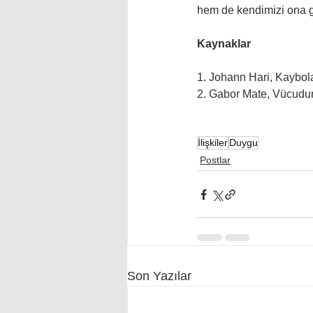
hem de kendimizi ona g
Kaynaklar  
1. Johann Hari, Kaybola
2. Gabor Mate, Vücudunu
İlişkiler
Duygu
Postlar
Son Yazılar