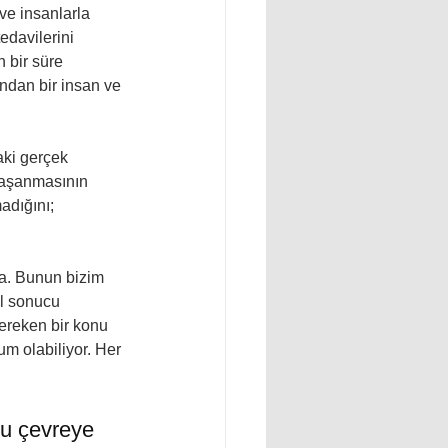
ve insanlarla 
edavilerini 
 bir süre 
ından bir insan ve 
ki gerçek 
yaşanmasının 
adığını; 
da. Bunun bizim 
al sonucu 
ereken bir konu 
m olabiliyor. Her 
nu çevreye 