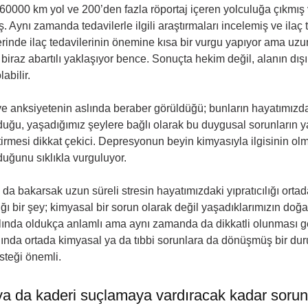
 60000 km yol ve 200’den fazla röportaj içeren yolculuğa çıkmış 
. Aynı zamanda tedavilerle ilgili araştırmaları incelemiş ve ilaç t
yerinde ilaç tedavilerinin önemine kısa bir vurgu yapıyor ama uzun
 biraz abartılı yaklaşıyor bence. Sonuçta hekim değil, alanın dış
bilir. 
e anksiyetenin aslında beraber görüldüğü; bunların hayatımızda
lduğu, yaşadığımız şeylere bağlı olarak bu duygusal sorunların 
irmesi dikkat çekici. Depresyonun beyin kimyasıyla ilgisinin olm
lduğunu sıklıkla vurguluyor. 
da bakarsak uzun süreli stresin hayatımızdaki yıpratıcılığı orta
ığı bir şey; kimyasal bir sorun olarak değil yaşadıklarımızın doğ
ında oldukça anlamlı ama aynı zamanda da dikkatli olunması g
ında ortada kimyasal ya da tıbbi sorunlara da dönüşmüş bir duru
esteği önemli. 
 ya da kaderi suçlamaya vardıracak kadar soru