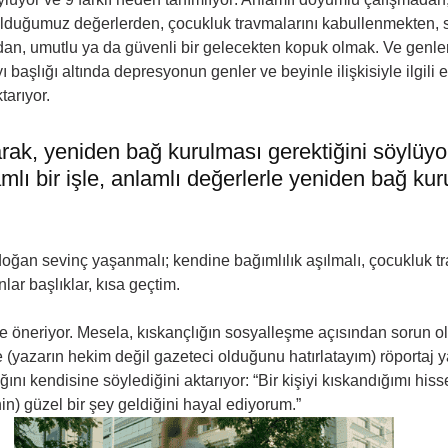
ulduğumuz değerlerden, çocukluk travmalarını kabullenmekten, s
an, umutlu ya da güvenli bir gelecekten kopuk olmak. Ve genler
 başlığı altında depresyonun genler ve beyinle ilişkisiyle ilgili el
tarıyor. 
rak, yeniden bağ kurulması gerektiğini söylüyor
amlı bir işle, anlamlı değerlerle yeniden bağ kur
ğan sevinç yaşanmalı; kendine bağımlılık aşılmalı, çocukluk tr
lar başlıklar, kısa geçtim. 
e öneriyor. Mesela, kıskançlığın sosyalleşme açısından sorun o
 (yazarın hekim değil gazeteci olduğunu hatırlatayım) röportaj ya
ığını kendisine söylediğini aktarıyor: “Bir kişiyi kıskandığımı his
nin) güzel bir şey geldiğini hayal ediyorum.” 