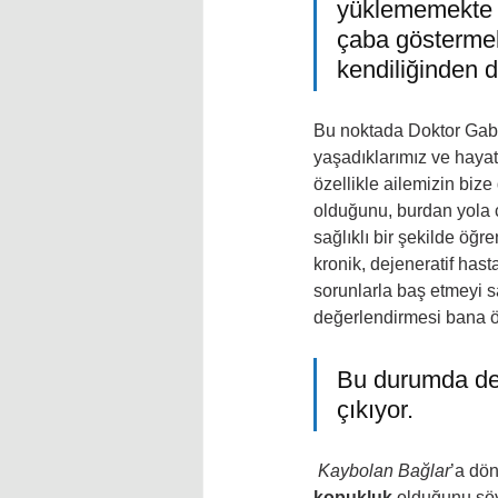
yüklememekte y
çaba göstermek
kendiliğinden d
Bu noktada Doktor Gabo
yaşadıklarımız ve hayatı
özellikle ailemizin bize
olduğunu, burdan yola ç
sağlıklı bir şekilde öğr
kronik, dejeneratif hast
sorunlarla baş etmeyi sa
değerlendirmesi bana ön
Bu durumda des
çıkıyor.
Kaybolan Bağlar
’a dö
kopukluk
 olduğunu söy