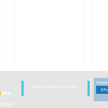
Haftalı
Kullanım Koşulları ve Gizlilik
z
eka
Zekâ
gin.com