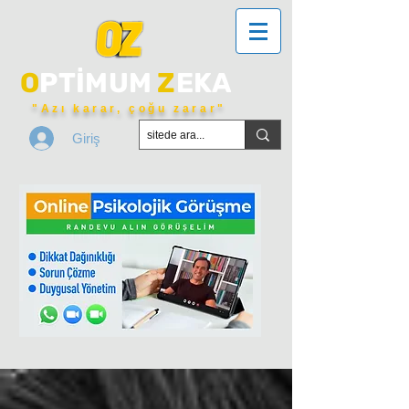
O
PTİMUM
Z
EKA
"Azı karar, çoğu zarar"
Giriş